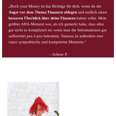
„Rock your Money ist das Richtige für dich, wenn du die
Angst vor dem Thema Finanzen ablegen
und endlich einen
besseren Überblick über deine Finanzen
haben willst. Mein
größter AHA-Moment war, als
ich gemerkt habe, dass alles
gar nicht so kompliziert ist, wenn man die Informationen gut
aufbereitet peu à peu bekommt.
Vanessa ist außerdem eine
super sympathische und kompetente Mentorin.“
– Juliane P.