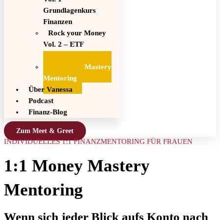
Grundlagenkurs
Finanzen
Rock your Money
Vol. 2 – ETF
Investitionskurs
1:1 Money Mastery
Mentoring
Über Vanessa
Podcast
Finanz-Blog
Zum Meet & Greet
INDIVIDUELLES 1:1 FINANZMENTORING FÜR FRAUEN
1:1 Money Mastery
Mentoring
Wenn sich jeder Blick aufs Konto nach