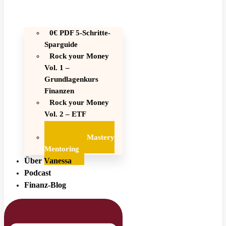
0€ PDF 5-Schritte-
Sparguide
Rock your Money
Vol. 1 –
Grundlagenkurs
Finanzen
Rock your Money
Vol. 2 – ETF
Investitionskurs
1:1 Money Mastery
Mentoring
Über Vanessa
Podcast
Finanz-Blog